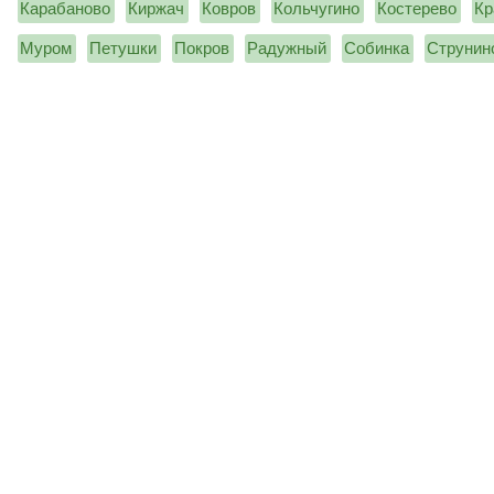
Карабаново
Киржач
Ковров
Кольчугино
Костерево
Кр
Муром
Петушки
Покров
Радужный
Собинка
Струнин