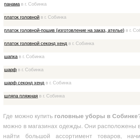
панама
в г. Собинка
платок головной
в г. Собинка
платок головной-пошив (изготовление на заказ, ателье)
в г. С
платок головной секонд хенд
в г. Собинка
шапка
в г. Собинка
шарф
в г. Собинка
шарф секонд хенд
в г. Собинка
шляпа пляжная
в г. Собинка
Где можно купить
головные уборы в Собинке
можно в магазинах одежды. Они расположены в
найти большой ассортимент товаров, нач