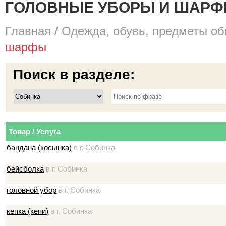
ГОЛОВНЫЕ УБОРЫ И ШАРФЫ
Главная
/
Одежда, обувь, предметы об
шарфы
Поиск в разделе:
Товар / Услуга
бандана (косынка)
в г. Собинка
бейсболка
в г. Собинка
головной убор
в г. Собинка
кепка (кепи)
в г. Собинка