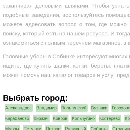
заканчивая деловыми шляпами. Чтобы узнать
подобные заведения, воспользуйтесь помощью
можете адресовать вопрос о том, где можно
поиску, который есть на нашем ресурсе. И тогд
ознакомиться с полным перечнем магазинов, в 
Головные уборы в Собинке интересуют многих 
ищите, где купить шапки, кепки, береты, плат
может помочь наш каталог товаров и услуг пред
Выбрать город:
Александров
Владимир
Вольгинский
Вязники
Горохов
Карабаново
Киржач
Ковров
Кольчугино
Костерево
Кр
Муром
Петушки
Покров
Радужный
Собинка
Струнин