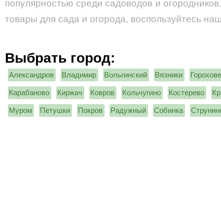
популярностью среди садоводов и огородников. 
товары для сада и огорода, воспользуйтесь на
Выбрать город:
Александров
Владимир
Вольгинский
Вязники
Горохов
Карабаново
Киржач
Ковров
Кольчугино
Костерево
Кр
Муром
Петушки
Покров
Радужный
Собинка
Струнин