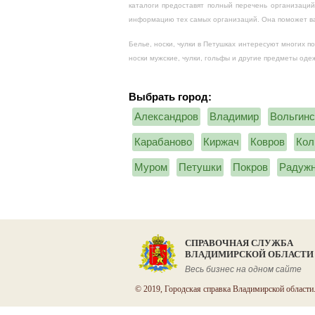
каталоги предоставят полный перечень организаций
информацию тех самых организаций. Она поможет вам
Белье, носки, чулки в Петушках интересуют многих п
носки мужские, чулки, гольфы и другие предметы оде
Выбрать город:
Александров
Владимир
Вольгинс
Карабаново
Киржач
Ковров
Кол
Муром
Петушки
Покров
Радуж
СПРАВОЧНАЯ СЛУЖБА
ВЛАДИМИРСКОЙ ОБЛАСТИ
Весь бизнес на одном сайте
© 2019, Городская справка Владимирской области