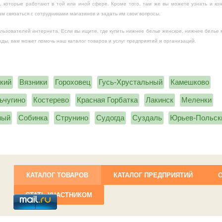
, которые работают в той или иной сфере. Кроме того, там же вы можете узнать и ко
 связаться с сотрудниками магазинов и задать им свои вопросы.
ользователей интернета. Если вы ищите, где купить нижнее белье женское, нижнее белье 
жды, вам может помочь наш каталог товаров и услуг предприятий и организаций.
кий
Вязники
Гороховец
Гусь-Хрустальный
Камешково
ьчугино
Костерево
Красная Горбатка
Лакинск
Меленки
ный
Собинка
Струнино
Судогда
Суздаль
Юрьев-Польск
КАТАЛОГ ТОВАРОВ
КАТАЛОГ ПРЕДПРИЯТИЙ
СТАТЬ УЧАСТНИКОМ
.