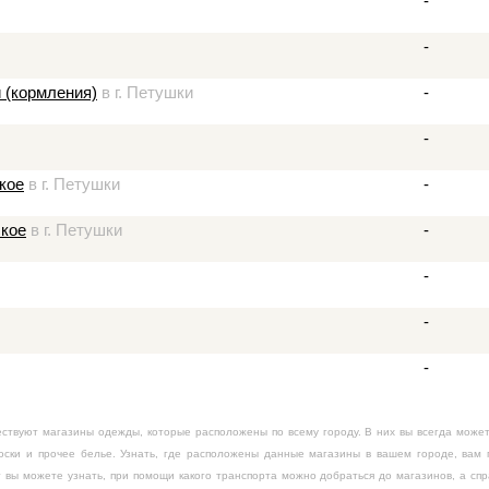
-
-
 (кормления)
в г. Петушки
-
-
кое
в г. Петушки
-
ское
в г. Петушки
-
-
-
-
ествуют магазины одежды, которые расположены по всему городу. В них вы всегда може
носки и прочее белье. Узнать, где расположены данные магазины в вашем городе, вам
т вы можете узнать, при помощи какого транспорта можно добраться до магазинов, а сп