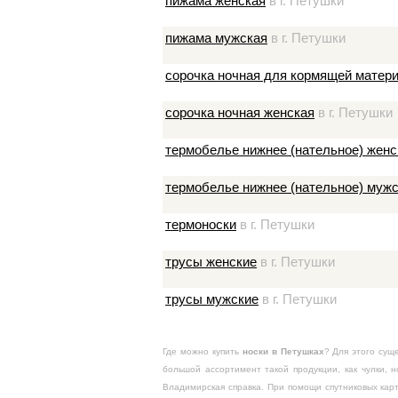
пижама женская
в г. Петушки
пижама мужская
в г. Петушки
сорочка ночная для кормящей матери
сорочка ночная женская
в г. Петушки
термобелье нижнее (нательное) женс
термобелье нижнее (нательное) муж
термоноски
в г. Петушки
трусы женские
в г. Петушки
трусы мужские
в г. Петушки
Где можно купить
носки в Петушках
? Для этого сущ
большой ассортимент такой продукции, как чулки, 
Владимирская справка. При помощи спутниковых кар