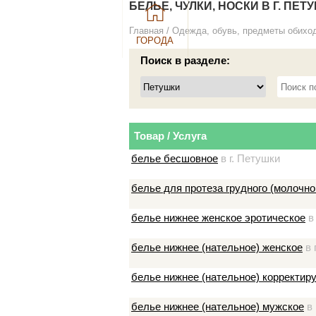
БЕЛЬЕ, ЧУЛКИ, НОСКИ В Г. ПЕТ
Главная
/
Одежда, обувь, предметы обихо
ГОРОДА
Поиск в разделе:
Товар / Услуга
белье бесшовное
в г. Петушки
белье для протеза грудного (молочн
белье нижнее женское эротическое
в 
белье нижнее (нательное) женское
в 
белье нижнее (нательное) корректи
белье нижнее (нательное) мужское
в 