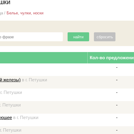
УШКИ
да
/
Белье, чулки, носки
Кол-во предложени
-
ой железы)
в г. Петушки
-
г. Петушки
-
г. Петушки
-
рующее
в г. Петушки
-
г. Петушки
-