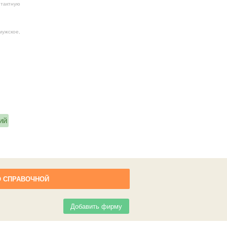
нтактную
мужское,
ий
О СПРАВОЧНОЙ