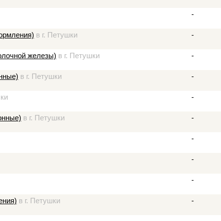
-
ормления)
в г. Петушки
-
молочной железы)
в г. Петушки
-
нные)
в г. Петушки
-
шки
-
онные)
в г. Петушки
-
-
-
-
ения)
в г. Петушки
-