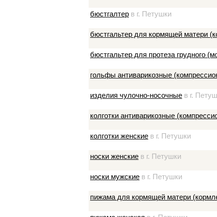
бюстгалтер
в г. Петушки
бюстгальтер для кормящей матери (к
бюстгальтер для протеза грудного (
гольфы антиварикозные (компрессио
изделия чулочно-носочные
в г. Пету
колготки антиварикозные (компресси
колготки женские
в г. Петушки
носки женские
в г. Петушки
носки мужские
в г. Петушки
пижама для кормящей матери (кормл