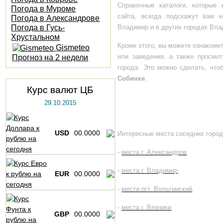
Справочные каталоги, которые 
Погода в Муроме
сайта, всегда подскажут вам к
Погода в Александрове
Погода в Гусь-
Владимир и в других городах Вла
Хрустальном
Кроме этого, вы можете ознакоми
Gismeteo
или заведения, а также просмот
Прогноз на 2 недели
города. Это можно сделать, что
Собинке
.
Курс валют ЦБ
29.10.2015
USD
00.0000
Интересные места соседних город
-
места г. Александров
-
места г. Владимир
EUR
00.0000
-
места пгт. Вольгинский
-
места г. Вязники
GBP
00.0000