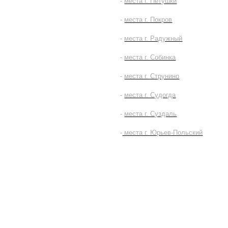
-
места г. Петушки
-
места г. Покров
-
места г. Радужный
-
места г. Собинка
-
места г. Струнино
-
места г. Судогда
-
места г. Суздаль
-
места г. Юрьев-Польский