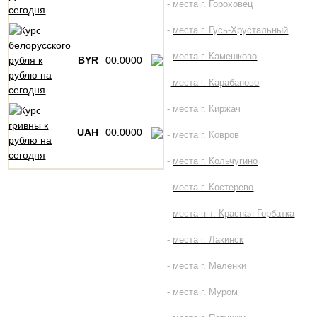
-
места г. Гороховец
-
места г. Гусь-Хрустальный
-
места г. Камешково
BYR
00.0000
-
места г. Карабаново
-
места г. Киржач
UAH
00.0000
-
места г. Ковров
-
места г. Кольчугино
-
места г. Костерево
-
места пгт. Красная Горбатка
-
места г. Лакинск
-
места г. Меленки
-
места г. Муром