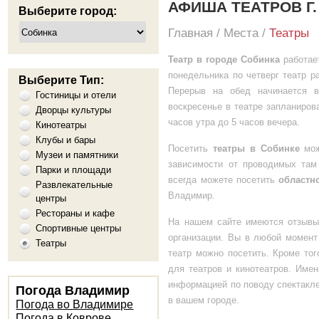
АФИША ТЕАТРОВ Г
Выберите город:
Главная
/
Места
/
Театры
Театр в городе Собинка
работае
понедельника по четверг театр ра
Выберите Тип:
Перерыв на обед начинается в
Гостиницы и отели
воскресенье в театре запланиров
Дворцы культуры
часов утра до 5 часов вечера.
Кинотеатры
Клубы и бары
Посетить
театры в Собинке
мож
Музеи и памятники
зависимости от проводимых там
Парки и площади
всегда можете посетить
областн
Развлекательные
Владимир.
центры
Рестораны и кафе
На нашем сайте имеются отзывы
Спортивные центры
организации. Вы в любой момент 
Театры
театр можно посетить. Кроме то
для театров и кинотеатров. Име
информацией по поводу спектакле
Погода Владимир
в вашем городе.
Погода во Владимире
Погода в Коврове