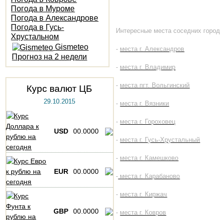
Погода в Муроме
Погода в Александрове
Погода в Гусь-
Интересные места соседних город
Хрустальном
Gismeteo
-
места г. Александров
Прогноз на 2 недели
-
места г. Владимир
-
места пгт. Вольгинский
Курс валют ЦБ
29.10.2015
-
места г. Вязники
-
места г. Гороховец
USD
00.0000
-
места г. Гусь-Хрустальный
-
места г. Камешково
EUR
00.0000
-
места г. Карабаново
-
места г. Киржач
GBP
00.0000
-
места г. Ковров