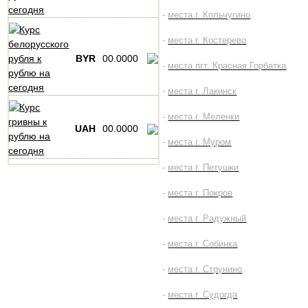
-
места г. Кольчугино
-
места г. Костерево
BYR
00.0000
-
места пгт. Красная Горбатка
-
места г. Лакинск
-
места г. Меленки
UAH
00.0000
-
места г. Муром
-
места г. Петушки
-
места г. Покров
-
места г. Радужный
-
места г. Собинка
-
места г. Струнино
-
места г. Судогда