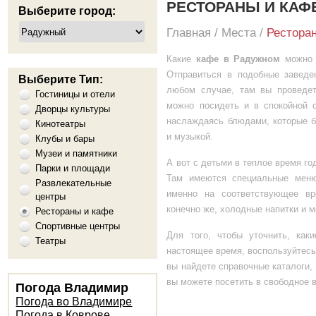
РЕСТОРАНЫ И КАФ
Выберите город:
Главная
/
Места
/
Рестора
Какие
кафе в Радужном
можно 
Отправиться в подобные заведе
Выберите Тип:
любом случае, там вы проведет
Гостиницы и отели
можно посидеть и в спокойной 
Дворцы культуры
наслаждаясь блюдами, которые 
Кинотеатры
и музыкой.
Клубы и бары
Музеи и памятники
А вот с детьми в теплое время г
Парки и площади
Там имеются специальные меню 
Развлекательные
именно на соответствующее вр
центры
конечно же, холодные напитки и 
Рестораны и кафе
Спортивные центры
Для того, чтобы уточнить, как
Театры
настоящее время, воспользуйтес
вы найдете справочные каталоги,
вы можете посетить в свободное 
Погода Владимир
Погода во Владимире
Погода в Коврове