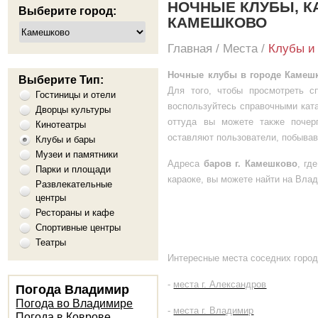
НОЧНЫЕ КЛУБЫ, КА
Выберите город:
КАМЕШКОВО
Главная
/
Места
/
Клубы и
Ночные клубы в городе Камеш
Выберите Тип:
Для того, чтобы просмотреть с
Гостиницы и отели
воспользуйтесь справочными ката
Дворцы культуры
оттуда вы можете также почер
Кинотеатры
оставляют пользователи, побывав
Клубы и бары
Музеи и памятники
Адреса
баров г. Камешково
, гд
Парки и площади
караоке, вы можете найти на Вла
Развлекательные
центры
Рестораны и кафе
Спортивные центры
Театры
Интересные места соседних город
-
места г. Александров
Погода Владимир
Погода во Владимире
-
места г. Владимир
Погода в Коврове