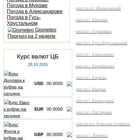
Погода в Муроме
-
места пгт. Вольгинский
Погода в Александрове
Погода в Гусь-
-
места г. Вязники
Хрустальном
Gismeteo
-
места г. Гороховец
Прогноз на 2 недели
-
места г. Гусь-Хрустальный
-
места г. Камешково
Курс валют ЦБ
29.10.2015
-
места г. Карабаново
-
места г. Киржач
USD
00.0000
-
места г. Ковров
-
места г. Кольчугино
EUR
00.0000
-
места г. Костерево
-
места пгт. Красная Горбатка
GBP
00.0000
-
места г. Лакинск