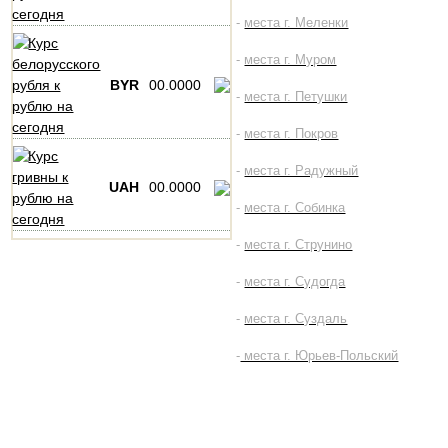
-
места г. Меленки
-
места г. Муром
BYR
00.0000
-
места г. Петушки
-
места г. Покров
-
места г. Радужный
UAH
00.0000
-
места г. Собинка
-
места г. Струнино
-
места г. Судогда
-
места г. Суздаль
-
места г. Юрьев-Польский