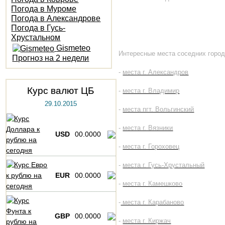
Погода в Муроме
Погода в Александрове
Погода в Гусь-
Хрустальном
Gismeteo
Интересные места соседних город
Прогноз на 2 недели
-
места г. Александров
Курс валют ЦБ
-
места г. Владимир
29.10.2015
-
места пгт. Вольгинский
-
места г. Вязники
USD
00.0000
-
места г. Гороховец
-
места г. Гусь-Хрустальный
EUR
00.0000
-
места г. Камешково
-
места г. Карабаново
GBP
00.0000
-
места г. Киржач