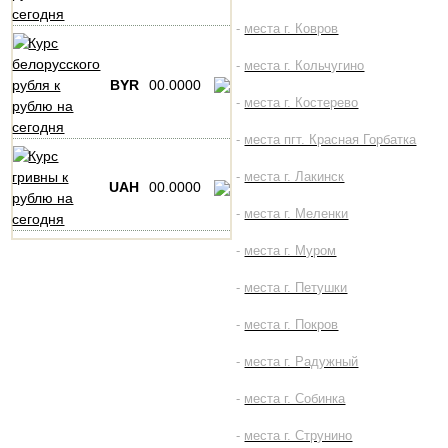
-
места г. Ковров
-
места г. Кольчугино
BYR
00.0000
-
места г. Костерево
-
места пгт. Красная Горбатка
-
места г. Лакинск
UAH
00.0000
-
места г. Меленки
-
места г. Муром
-
места г. Петушки
-
места г. Покров
-
места г. Радужный
-
места г. Собинка
-
места г. Струнино