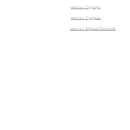
-
места г. Судогда
-
места г. Суздаль
-
места г. Юрьев-Польский