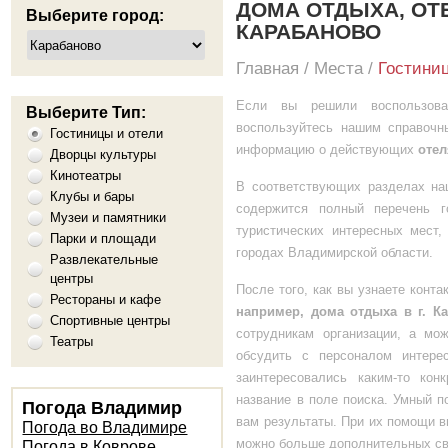
ДОМА ОТДЫХА, ОТЕ
Выберите город:
КАРАБАНОВО
Главная
/
Места
/
Гостини
Если вы решили воспользов
Выберите Тип:
воспользуйтесь нашим справочн
Гостиницы и отели
информацию о действующих
отел
Дворцы культуры
Кинотеатры
В соответствующих разделах на
Клубы и бары
содержится полный перечень го
Музеи и памятники
туристических интересных мест,
Парки и площади
городах Владимирской области.
Развлекательные
центры
После того, как вы узнаете конт
Рестораны и кафе
например, дома отдыха в г. К
Спортивные центры
сотрудникам организации, а мо
Театры
обсудить с персоналом интер
заинтересовались каким-то кон
название в поле поиска. Умный п
Погода Владимир
вам результаты. При их помощи в
Погода во Владимире
можно больше дополнительных св
Погода в Коврове