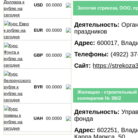
USD
00.0000
Золотая стрекоза, ООО, п
Деятельность:
Орган
EUR
00.0000
праздников
Адрес:
600017, Влади
Телефоны:
(4922) 37
GBP
00.0000
Сайт:
https://strekoza
BYR
00.0000
Жилищно - строительный
кооператив № 39//2
Деятельность:
Управ
фонда
UAH
00.0000
Адрес:
602251, Влади
Карла Маркса, 50