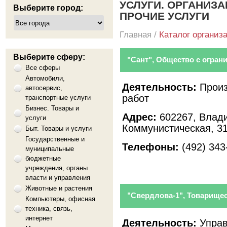
УСЛУГИ. ОРГАНИЗ
Выберите город:
ПРОЧИЕ УСЛУГИ
Главная
/
Каталог организ
Выберите сферу:
"Сант", Общество с огран
Все сферы
Автомобили,
Деятельность:
Произ
автосервис,
работ
транспортные услуги
Бизнес. Товары и
Адрес:
602267, Влади
услуги
Коммунистическая, 3
Быт. Товары и услуги
Государственные и
Телефоны:
(492) 343
муниципальные
бюджетные
учреждения, органы
власти и управления
Животные и растения
"Свердлова-1", Товарище
Компьютеры, офисная
техника, связь,
интернет
Деятельность:
Управ