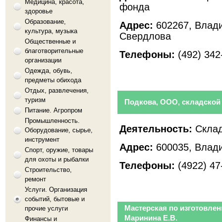
Медицина, красота,
фонда
здоровье
Образование,
Адрес:
602267, Влади
культура, музыка
Свердлова
Общественные и
благотворительные
Телефоны:
(492) 342
организации
Одежда, обувь,
предметы обихода
Отдых, развлечения,
туризм
Подкова, ООО, складской
Питание. Агропром
Промышленность.
Деятельность:
Склад
Оборудование, сырье,
инструмент
Адрес:
600035, Влади
Спорт, оружие, товары
для охоты и рыбалки
Телефоны:
(4922) 47
Строительство,
ремонт
Услуги. Организация
событий, бытовые и
Мастерская по изготовле
прочие услуги
Маринина Е.В.
Финансы и