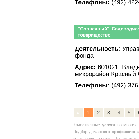
Телефоны:
(492) 422
"Солнечный", Садоводче
товарищество
Деятельность:
Управ
фонда
Адрес:
601021, Влади
микрорайон Красный 
Телефоны:
(492) 376
«
1
2
3
4
5
Качественные
услуги
во многих 
Подбор домашнего
профессиона
кратчайшие сроки. Вы можете