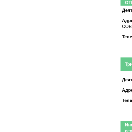
ОТ
Деят
Адре
СОВЕ
Тел
Тр
Деят
Адре
Тел
Ин
се