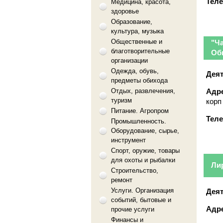
Тел
Медицина, красота,
здоровье
Образование,
культура, музыка
Общественные и
"Ч
благотворительные
Об
организации
Одежда, обувь,
Деят
предметы обихода
Отдых, развлечения,
Адре
туризм
корп
Питание. Агропром
Тел
Промышленность.
Оборудование, сырье,
инструмент
Спорт, оружие, товары
для охоты и рыбалки
Ли
Строительство,
ремонт
Услуги. Организация
Деят
событий, бытовые и
Адре
прочие услуги
Финансы и