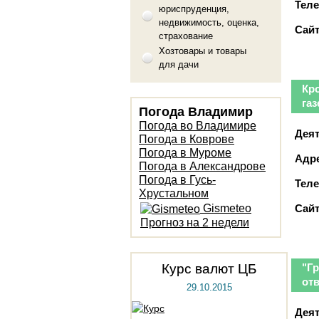
Тел
юриспруденция,
недвижимость, оценка,
Сайт
страхование
Хозтовары и товары
для дачи
Кр
газ
Погода Владимир
Погода во Владимире
Деят
Погода в Коврове
Погода в Муроме
Адре
Погода в Александрове
Погода в Гусь-
Тел
Хрустальном
Gismeteo
Сайт
Прогноз на 2 недели
Курс валют ЦБ
"Г
от
29.10.2015
Деят