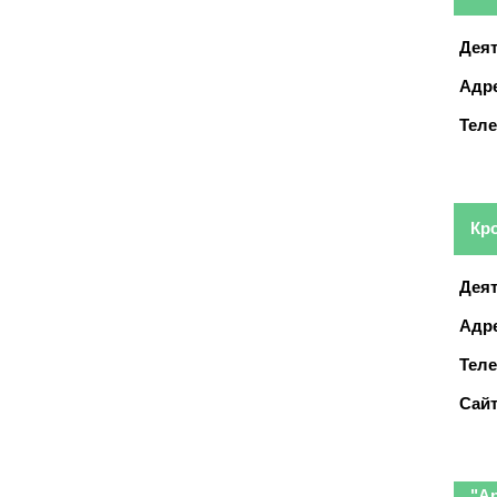
Деят
Адре
Тел
Кр
Деят
Адре
Тел
Сайт
"А