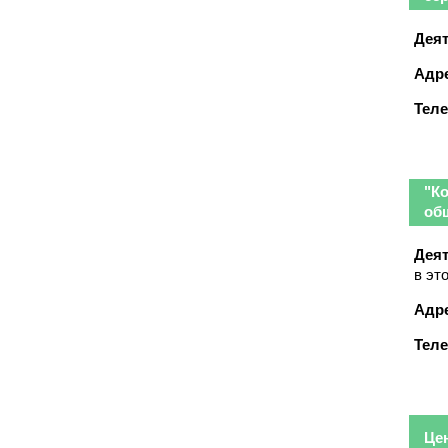
Деят
Адре
Тел
"К
об
Деят
в эт
Адре
Тел
Це