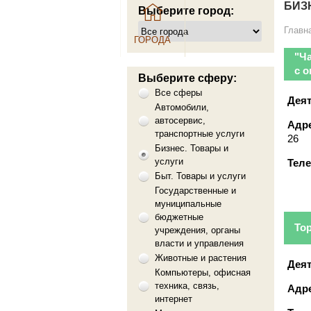
БИЗ
Выберите город:
Главн
ГОРОДА
"Ч
с 
Выберите сферу:
Все сферы
Деят
Автомобили,
автосервис,
Адре
транспортные услуги
26
Бизнес. Товары и
услуги
Тел
Быт. Товары и услуги
Государственные и
муниципальные
бюджетные
Тор
учреждения, органы
власти и управления
Животные и растения
Деят
Компьютеры, офисная
техника, связь,
Адре
интернет