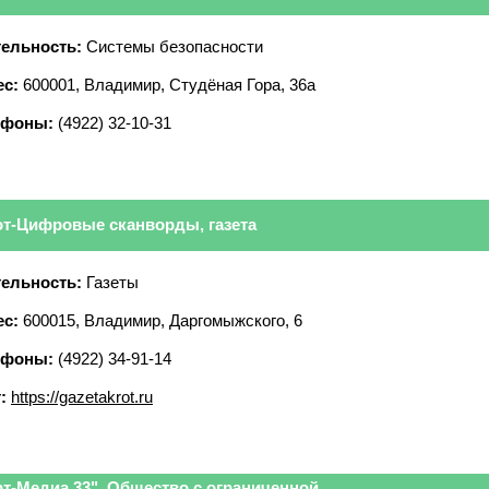
ельность:
Системы безопасности
с:
600001, Владимир, Студёная Гора, 36а
ефоны:
(4922) 32-10-31
от-Цифровые сканворды, газета
ельность:
Газеты
с:
600015, Владимир, Даргомыжского, 6
ефоны:
(4922) 34-91-14
:
https://gazetakrot.ru
рт-Медиа 33", Общество с ограниченной