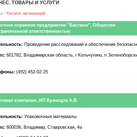
НЕС. ТОВАРЫ И УСЛУГИ
ая
/
Каталог организаций
астное охранное предприятие "Бастион", Общество
ограниченной ответственностью
ельность:
Проведение расследований и обеспечение безопасн
с:
601782, Владимирская область, г Кольчугино, п Зеленоборск
ефоны:
(492) 452-02-25
говая компания, ИП Кузнецов А.В.
ельность:
Упаковочные материалы
с:
600036, Владимир, Ставровская, 4а