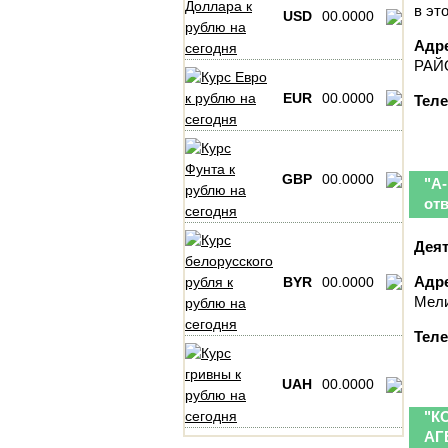
в эт
USD
00.0000
Адре
РАЙО
EUR
00.0000
Тел
GBP
00.0000
"А
от
Деят
Адре
BYR
00.0000
Мели
Тел
UAH
00.0000
"К
АГ