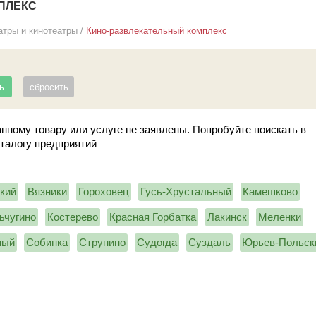
ПЛЕКС
атры и кинотеатры
/
Кино-развлекательный комплекс
нному товару или услуге не заявлены. Попробуйте поискать в
аталогу предприятий
кий
Вязники
Гороховец
Гусь-Хрустальный
Камешково
ьчугино
Костерево
Красная Горбатка
Лакинск
Меленки
ный
Собинка
Струнино
Судогда
Суздаль
Юрьев-Польск