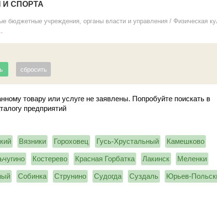
 И СПОРТА
ые бюджетные учреждения, органы власти и управления
/
Физическая ку
.
нному товару или услуге не заявлены. Попробуйте поискать в
аталогу предприятий
кий
Вязники
Гороховец
Гусь-Хрустальный
Камешково
ьчугино
Костерево
Красная Горбатка
Лакинск
Меленки
ный
Собинка
Струнино
Судогда
Суздаль
Юрьев-Польск