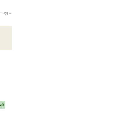
льтура
ий