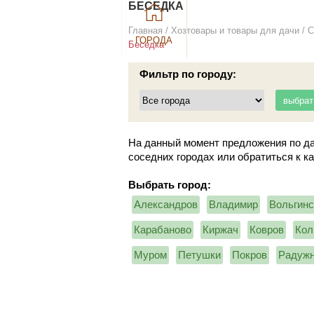
БЕСЕДКА
Главная
/
Хозтовары и товары для дачи
/
С
ГОРОДА
Беседка
Фильтр по городу:
На данный момент предложения по да
соседних городах или обратиться к к
Выбрать город:
Александров
Владимир
Вольгинс
Карабаново
Киржач
Ковров
Кол
Муром
Петушки
Покров
Радуж