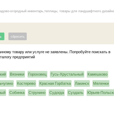
адово-огородный инвентарь,теплицы, товары для ландшафтного дизайн
нному товару или услуге не заявлены. Попробуйте поискать в
аталогу предприятий
кий
Вязники
Гороховец
Гусь-Хрустальный
Камешково
ьчугино
Костерево
Красная Горбатка
Лакинск
Меленки
ный
Собинка
Струнино
Судогда
Суздаль
Юрьев-Польск