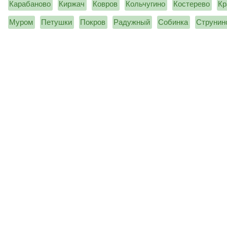
Карабаново
Киржач
Ковров
Кольчугино
Костерево
Кр
Муром
Петушки
Покров
Радужный
Собинка
Струнин