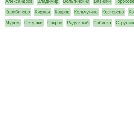
Александров
Владимир
Вольгинский
Вязники
Горохов
Карабаново
Киржач
Ковров
Кольчугино
Костерево
Кр
Муром
Петушки
Покров
Радужный
Собинка
Струнин