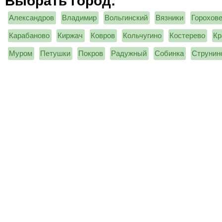
Выбрать город:
Александров
Владимир
Вольгинский
Вязники
Горохов
Карабаново
Киржач
Ковров
Кольчугино
Костерево
Кр
Муром
Петушки
Покров
Радужный
Собинка
Струнин