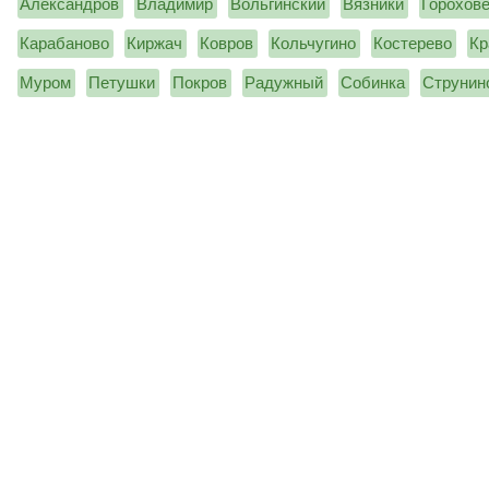
Александров
Владимир
Вольгинский
Вязники
Горохов
Карабаново
Киржач
Ковров
Кольчугино
Костерево
Кр
Муром
Петушки
Покров
Радужный
Собинка
Струнин