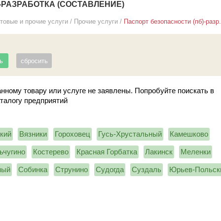
-РАЗРАБОТКА (СОСТАВЛЕНИЕ)
товые и прочие услуги
/
Прочие услуги
/
Паспорт безопасности (пб)-разр.
нному товару или услуге не заявлены. Попробуйте поискать в
аталогу предприятий
кий
Вязники
Гороховец
Гусь-Хрустальный
Камешково
ьчугино
Костерево
Красная Горбатка
Лакинск
Меленки
ный
Собинка
Струнино
Судогда
Суздаль
Юрьев-Польск