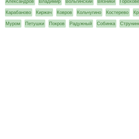
Александров
Владимир
Вольгинский
Вязники
Горохов
Карабаново
Киржач
Ковров
Кольчугино
Костерево
Кр
Муром
Петушки
Покров
Радужный
Собинка
Струнин