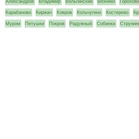
Александров
Владимир
Вольгинский
Вязники
Горохов
Карабаново
Киржач
Ковров
Кольчугино
Костерево
Кр
Муром
Петушки
Покров
Радужный
Собинка
Струнин