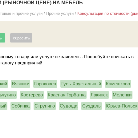
 (РЫНОЧНОЙ ЦЕНЕ) НА МЕБЕЛЬ
товые и прочие услуги
/
Прочие услуги
/
Консультация по стоимости (рын
нному товару или услуге не заявлены. Попробуйте поискать в
аталогу предприятий
кий
Вязники
Гороховец
Гусь-Хрустальный
Камешково
ьчугино
Костерево
Красная Горбатка
Лакинск
Меленки
ный
Собинка
Струнино
Судогда
Суздаль
Юрьев-Польск