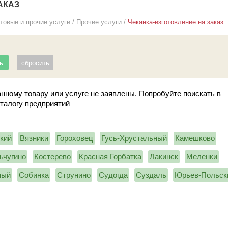
АКАЗ
товые и прочие услуги
/
Прочие услуги
/
Чеканка-изготовление на заказ
нному товару или услуге не заявлены. Попробуйте поискать в
аталогу предприятий
кий
Вязники
Гороховец
Гусь-Хрустальный
Камешково
ьчугино
Костерево
Красная Горбатка
Лакинск
Меленки
ный
Собинка
Струнино
Судогда
Суздаль
Юрьев-Польск