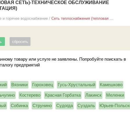
ЛОВАЯ СЕТЬ)-ТЕХНИЧЕСКОЕ ОБСЛУЖИВАНИЕ
ТАЦИЯ)
е и горячее водоснабжение
/
Сеть теплоснабжения (тепловая ...
нному товару или услуге не заявлены. Попробуйте поискать в
аталогу предприятий
кий
Вязники
Гороховец
Гусь-Хрустальный
Камешково
ьчугино
Костерево
Красная Горбатка
Лакинск
Меленки
ный
Собинка
Струнино
Судогда
Суздаль
Юрьев-Польск