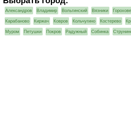
Выбрать город:
Александров
Владимир
Вольгинский
Вязники
Горохов
Карабаново
Киржач
Ковров
Кольчугино
Костерево
Кр
Муром
Петушки
Покров
Радужный
Собинка
Струнин