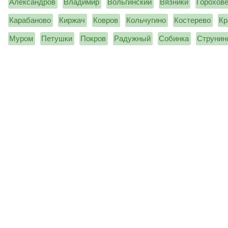
Александров
Владимир
Вольгинский
Вязники
Горохов
Карабаново
Киржач
Ковров
Кольчугино
Костерево
Кр
Муром
Петушки
Покров
Радужный
Собинка
Струнин