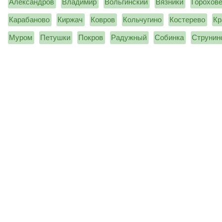
Александров
Владимир
Вольгинский
Вязники
Горохов
Карабаново
Киржач
Ковров
Кольчугино
Костерево
Кр
Муром
Петушки
Покров
Радужный
Собинка
Струнин