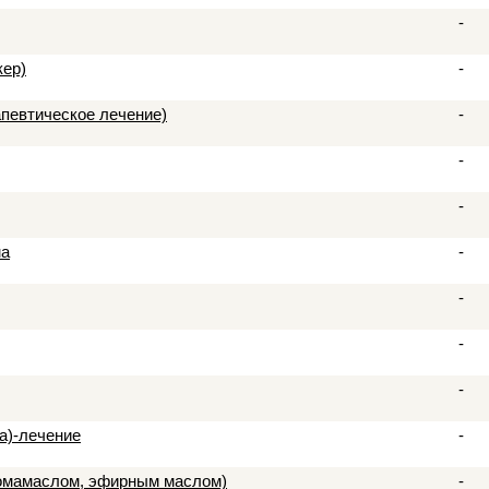
-
кер)
-
певтическое лечение)
-
-
-
ма
-
-
-
-
а)-лечение
-
ромамаслом, эфирным маслом)
-