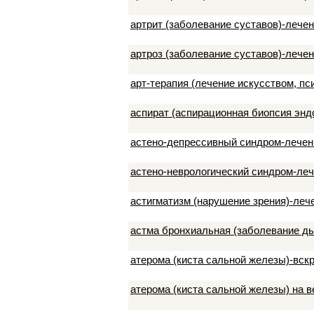
артрит (заболевание суставов)-лече
артроз (заболевание суставов)-лече
арт-терапия (лечение искусством, пс
аспират (аспирационная биопсия энд
астено-депрессивный синдром-лечен
астено-неврологический синдром-ле
астигматизм (нарушение зрения)-леч
астма бронхиальная (заболевание д
атерома (киста сальной железы)-вск
атерома (киста сальной железы) на 