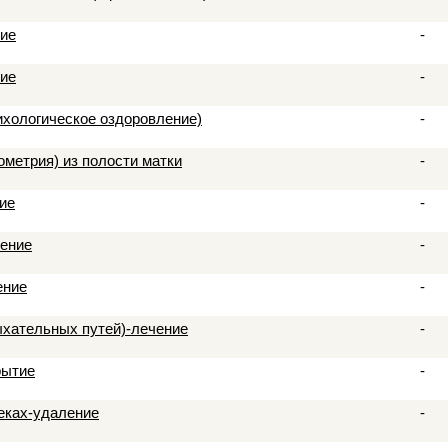
ние
-
ние
-
ихологическое оздоровление)
-
ометрия) из полости матки
-
ие
-
чение
-
ение
-
ыхательных путей)-лечение
-
рытие
-
веках-удаление
-