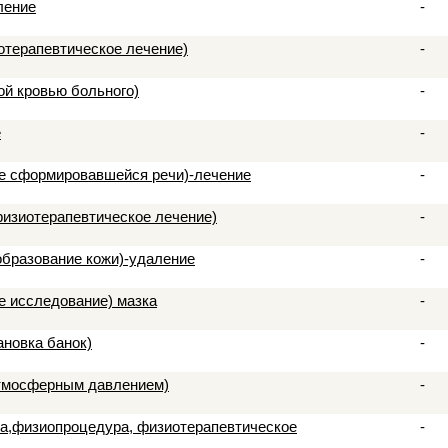
ление
-
отерапевтическое лечение)
-
ой кровью больного)
-
е
-
же сформировавшейся речи)-лечение
-
физиотерапевтическое лечение)
-
образование кожи)-удаление
-
е исследование) мазка
-
ановка банок)
-
атмосферным давлением)
-
а,физиопроцедура, физиотерапевтическое
-