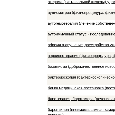
атерома (киста сальной железы)-уда
аудиометрия (физиопроцедура, физи
аутогемотерапия (лечение собственн
аутоиммунный статус - исследовани
афазия (нарушение, расстройство у
аэроионотерапия (физиопроцедура, 
базалиома (доброкачественное ново
бактериоскопия (бактериоскопическо
банка медицинская-постановка (пост
баротерапия, барокамера (лечение 
бароциклон (пневмомассажная камер
лечение)