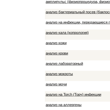
амплипульс (физиопроцедура, физио
анализ бактериальный посев (бакпос
анализ на инфекции, передающиеся 
анализ кала (копрология)
анализ кожи
анализ крови
анализ лабораторный
анализ мокроты
анализ мочи
анализ на Torch (Торч) инфекции
анализ на аллергены