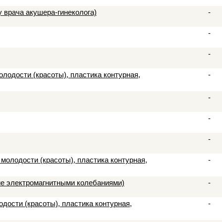
 врача акушера-гинеколога)
-
-
-
лодости (красоты), пластика контурная,
-
-
-
-
молодости (красоты), пластика контурная,
-
ие электромагнитными колебаниями)
-
дости (красоты), пластика контурная,
-