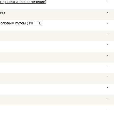
терапевтическое лечение)
-
ев)
-
половым путем ( ИППП)
-
-
-
-
-
-
-
-
-