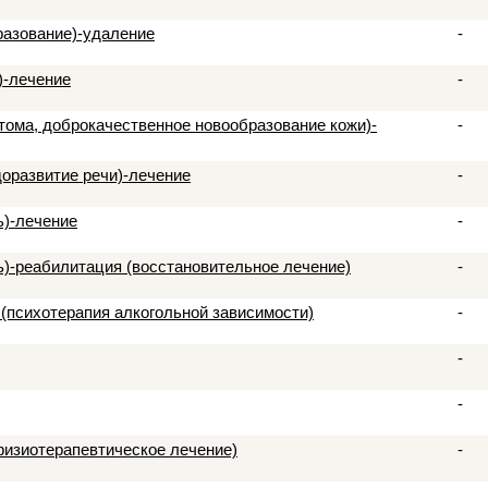
разование)-удаление
-
)-лечение
-
атома, доброкачественное новообразование кожи)-
-
доразвитие речи)-лечение
-
ь)-лечение
-
ь)-реабилитация (восстановительное лечение)
-
(психотерапия алкогольной зависимости)
-
-
-
физиотерапевтическое лечение)
-