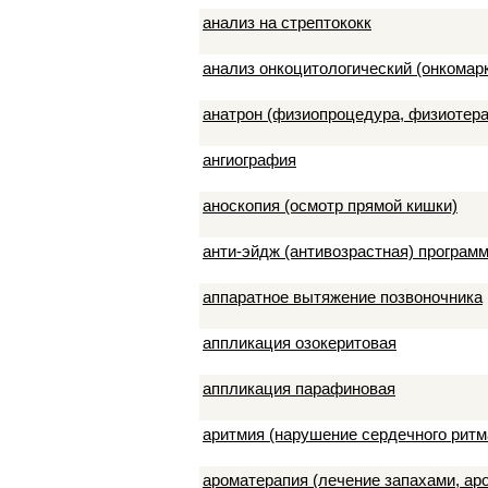
анализ на стрептококк
анализ онкоцитологический (онкомар
анатрон (физиопроцедура, физиотера
ангиография
аноскопия (осмотр прямой кишки)
анти-эйдж (антивозрастная) програм
аппаратное вытяжение позвоночника
аппликация озокеритовая
аппликация парафиновая
аритмия (нарушение сердечного ритм
ароматерапия (лечение запахами, а