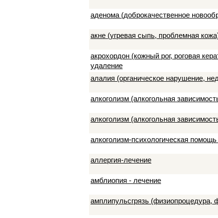
аденома (доброкачественное новооб
акне (угревая сыпь, проблемная кожа
акрохордон (кожный рог, роговая кер
удаление
алалия (органическое нарушение, не
алкоголизм (алкогольная зависимост
алкоголизм (алкогольная зависимост
алкоголизм-психологическая помощь 
аллергия-лечение
амблиопия - лечение
амплипульсгрязь (физиопроцедура, 