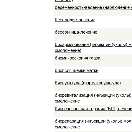
беременность-ведение (наблюдение у
бесплодие-лечение
бессонница-лечение
биоармирование (инъекции (уколы) мо
омоложение)
биомикроскопия глаза
биопсия шейки матки
биопунктура (фармакопунктура)
биоревитализация (инъекции (уколы) 
омоложение
биорезонансная терапия (БРТ, лечен
биорепарация (инъекции (уколы) моло
омоложение