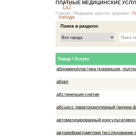
ПЛАТНЫЕ МЕДИЦИНСКИЕ УСЛУГ
Главная
/
Медицина, красота, здоровье
/
П
ГОРОДА
Поиск в разделе:
Товар / Услуга
абдоминопластика (коррекция, подтя
аборт
абстиненция-снятие
абсцесс паратонзиллярный (ангина 
автоматизированный консультативно
авторефрактометрия (исследование р