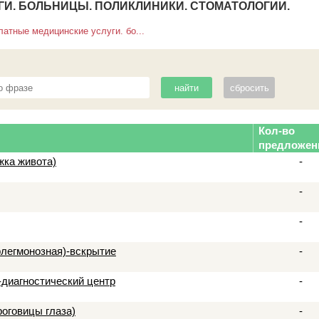
И. БОЛЬНИЦЫ. ПОЛИКЛИНИКИ. СТОМАТОЛОГИИ.
латные медицинские услуги. бо...
Кол-во
предложен
жка живота)
-
-
-
флегмонозная)-вскрытие
-
-диагностический центр
-
оговицы глаза)
-